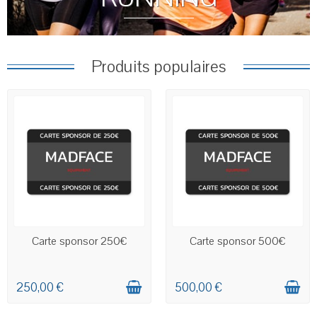
Produits populaires
SERA CRÉDITÉE SUR LE
SERA CRÉDITÉE SUR LE
Carte sponsor 250€
Carte sponsor 500€
COMPTE CLIENT INDIQUÉ
COMPTE CLIENT INDIQUÉ
250,00 €
500,00 €