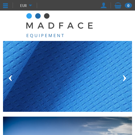
EUR
0
‹
›
shop.madface.net