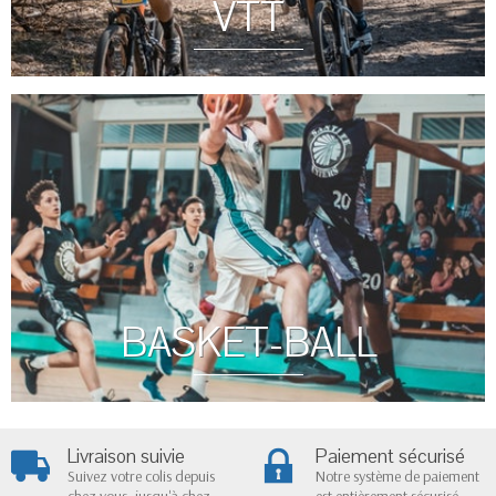
VTT
BASKET-BALL
Livraison suivie
Paiement sécurisé
Suivez votre colis depuis
Notre système de paiement