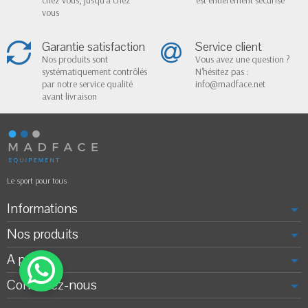
chez vous, jusqu'à chez
est entièrement sécurisé
vous
Garantie satisfaction
Service client
Nos produits sont
Vous avez une question ?
systématiquement contrôlés
N'hésitez pas :
par notre service qualité
info@madface.net
avant livraison
Le sport pour tous
Informations
Nos produits
A propos
Contactez-nous