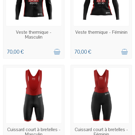
COMMANDE PERSONNALISÉE
COMMANDE PERSONNALISÉE
Veste thermique -
Veste thermique - Féminin
Masculin
70,00 €
70,00 €
COMMANDE PERSONNALISÉE
COMMANDE PERSONNALISÉE
Cuissard court à bretelles -
Cuissard court à bretelles -
Masculin
Féminin