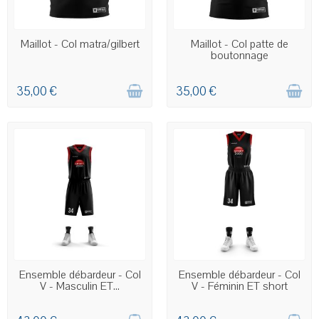
COMMANDE PERSONNALISÉE
COMMANDE PERSONNALISÉE
Maillot - Col matra/gilbert
Maillot - Col patte de
boutonnage
35,00 €
35,00 €
COMMANDE PERSONNALISÉE
COMMANDE PERSONNALISÉE
Ensemble débardeur - Col
Ensemble débardeur - Col
V - Masculin ET...
V - Féminin ET short