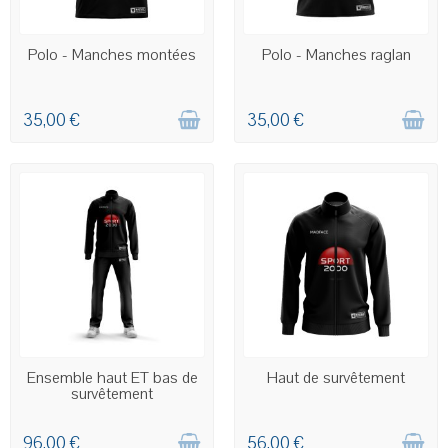
COMMANDE PERSONNALISÉE
COMMANDE PERSONNALISÉE
Polo - Manches montées
Polo - Manches raglan
35,00 €
35,00 €
COMMANDE PERSONNALISÉE
COMMANDE PERSONNALISÉE
Ensemble haut ET bas de
Haut de survêtement
survêtement
96,00 €
56,00 €