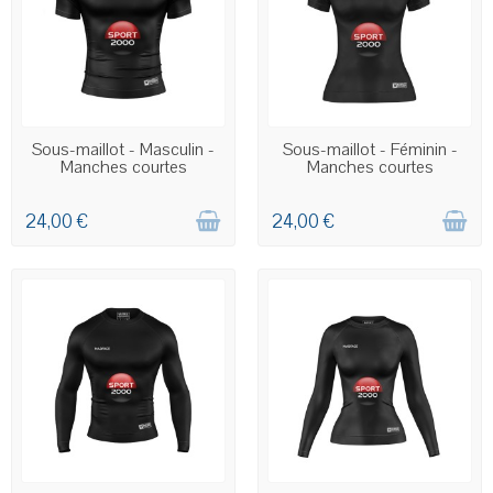
COMMANDE PERSONNALISÉE
COMMANDE PERSONNALISÉE
Sous-maillot - Masculin -
Sous-maillot - Féminin -
Manches courtes
Manches courtes
24,00 €
24,00 €