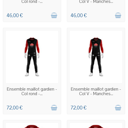
Col rond -...
Col V - Manches...
46,00 €
46,00 €
COMMANDE PERSONNALISÉE
COMMANDE PERSONNALISÉE
Ensemble maillot gardien -
Ensemble maillot gardien -
Col rond -...
Col V - Manches...
72,00 €
72,00 €