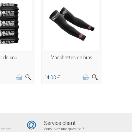
 PERSONNALISÉE
COMMANDE PERSONNALISÉE
r de cou
Manchettes de bras
14,00 €
n
Service client
quement
Vous avez une question ?