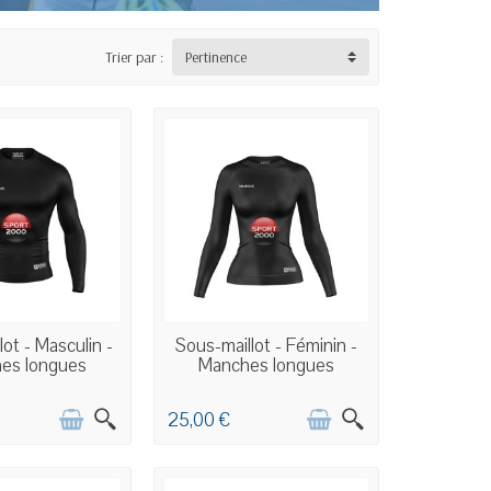
Trier par :
Pertinence
 PERSONNALISÉE
COMMANDE PERSONNALISÉE
ot - Masculin -
Sous-maillot - Féminin -
es longues
Manches longues
25,00 €