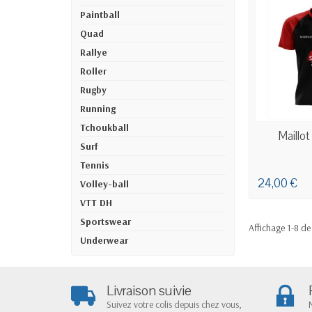
Paintball
Quad
Rallye
Roller
Rugby
Running
Tchoukball
COMMANDE 
Maillot
Surf
Tennis
24,00 €
Volley-ball
VTT DH
Sportswear
Affichage 1-8 de 
Underwear
Livraison suivie
Suivez votre colis depuis chez vous,