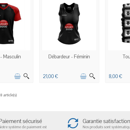
PERSONNALISÉE
COMMANDE PERSONNALISÉE
COMMANDE
 - Masculin
Débardeur - Féminin
Tou
21,00 €
8,00 €
8 article(s)
Paiement sécurisé
Garantie satisfactio
Notre système de paiement est
Nos produits sont systémati