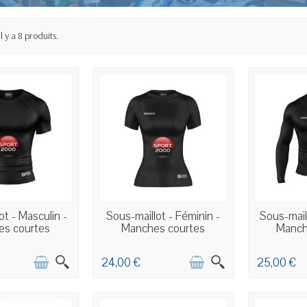
Il y a 8 produits.
PERSONNALISÉE
COMMANDE PERSONNALISÉE
COMMANDE
ot - Masculin -
Sous-maillot - Féminin -
Sous-maill
es courtes
Manches courtes
Manch
24,00 €
25,00 €