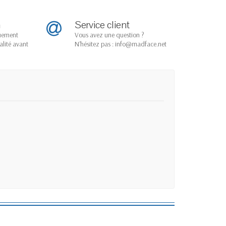
n
Service client
quement
Vous avez une question ?
alité avant
N'hésitez pas : info@madface.net