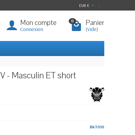
EUR
€
Mon compte
Panier
0
Connexion
(vide)
V - Masculin ET short
BKT010