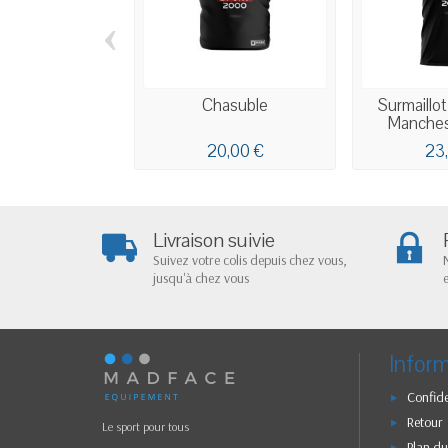
‹
Chasuble
Surmaillot
Manches 
20,00 €
23
Livraison suivie
Suivez votre colis depuis chez vous,
jusqu'à chez vous
Infor
Confide
Retour
Le sport pour tous
Plan du