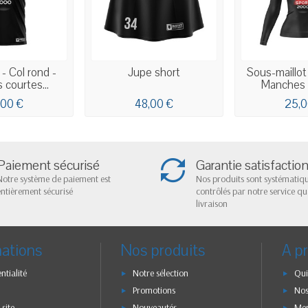
 - Col rond -
Jupe short
Sous-maillot
courtes...
Manches 
,00 €
48,00 €
25,0
Paiement sécurisé
Garantie satisfactio
Notre système de paiement est
Nos produits sont systémati
entièrement sécurisé
contrôlés par notre service qu
livraison
mations
Nos produits
A p
ntialité
Notre sélection
Qui
Promotions
Nos
 site
Nouveautés
Men