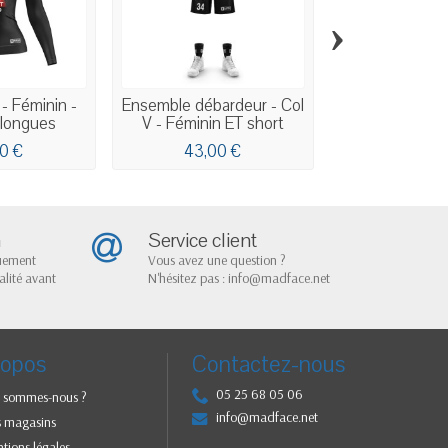
›
 - Féminin -
Ensemble débardeur - Col
Débardeur A
longues
V - Féminin ET short
réversible - 
0 €
43,00 €
33,00
n
Service client
quement
Vous avez une question ?
alité avant
N'hésitez pas : info@madface.net
ropos
Contactez-nous
05 25 68 05 06
 sommes-nous ?
info@madface.net
 magasins
tions légales