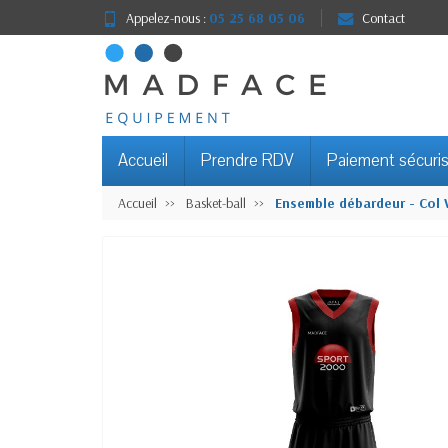
Appelez-nous :
05 25 68 05 06
Contact
Accueil
Prendre RDV
Paiement sécuri
Accueil
Basket-ball
Ensemble débardeur - Col V