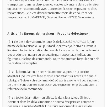
client devra parallèlement confirmer cette anomalie en adressant au
transporteur dans les deux jours ouvrables suivants la date de livraison
un courrier recommandé avec accusé de réception exposant les dites
réclamations. Le client devra transmettre copie de ce courrier par
simple courrier à : MADFACE, Quartier Poirier - 97227 Sainte-Anne.
Article 14 : Erreurs de livraison - Produits défectueux
14-1 :
le client devra formuler auprès de la société MADFACE le jour
même de la livraison ou au plus tard le premier jour ouvré suivant la
livraison, toute réclamation d'erreur de livraison ou de non conformité
des produits en nature ou en qualité par rapport aux indications
figurant sur le bon de commande. Toute réclamation formulée au delà
de ce délai sera rejetée.
14-Z :
la formulation de cette réclamation auprès de la société
MADFACE pourra être faite en vous connectant sur notre site dans la
rubrique "Suivez votre commande", où après avoir entré votre numéro
de client, vous pourrez nous poser votre question en précisant bien la
référence de la commande.
14-c :
toute réclamation non effectuée dans les règles définies ci-
dessus et dans les délais impartis ne pourra être prise en compte et
dégagera la société MADFACE de toute responsabilité vis à vis du