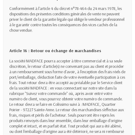
Conformément à l'article 4 du décret n°78-464 du 24 mars 1978, les
dispositions des présentes conditions générales de vente ne peuvent
priver le client de la garantie légale qui oblige le vendeur professionnel
à le garantir contre toutes les conséquences des vices cachés de la
chose vendue.
Article 16 : Retour ou échange de marchandises
La société MADFACE pourra accepter à titre commercial et à sa seule
discrétion, le retour d'article(s) ne convenant pas au client et procéder
à un remboursement sous forme d'avoir, à l'exception des frais réels de
port/emballage, déduction faite de votre éventuelle participation à ces
frais. Tout retour devra être accepté au préalable par le Service client
de la société MADFACE : en vous connectant sur notre site dans la
rubrique "Suivez votre commande" où, après avoir entré votre
numéro de client, vous pourrez obtenir votre numéro de commande.
Le retour devra se faire en Colissimo suivi à : MADFACE, Quartier
Poirier - 97227 Sainte-Anne. Le retour des marchandises s'effectue aux
frais, risques et périls de l'acheteur. Seuls pourront être repris les
produits renvoyés dans leur ensemble, dans leur emballage d'origine
complet et intact, et en parfait état. Tout produit qui aura été abîmé,
ou dont l'emballage d'origine aura été détérioré, ne sera ni remboursé