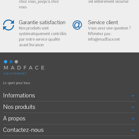
chez vous, jusqu'à chez
est entièrement sécurisé
vous
Garantie satisfaction
Service client
Nos produits sont
Vous avez une question ?
systématiquement contrôlés
N'hésitez pas :
par notre service qualité
info@madface.net
avant livraison
Le sport pour tous
Informations
Nos produits
A propos
Contactez-nous