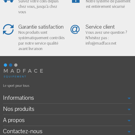
Suivez votre colis depuis
Notre système de paiement
chez vous, jusqu'à chez
est entièrement sécurisé
vous
Garantie satisfaction
Service client
Nos produits sont
Vous avez une question ?
systématiquement contrôlés
N'hésitez pas :
par notre service qualité
info@madface.net
avant livraison
Le sport pour tous
Informations
Nos produits
A propos
Contactez-nous