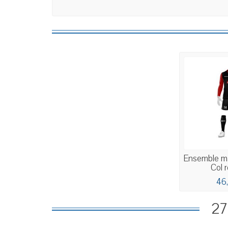
Ensemble mai
Col r
46
27