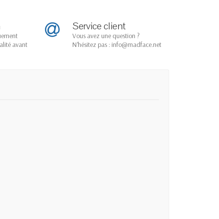
n
Service client
quement
Vous avez une question ?
alité avant
N'hésitez pas : info@madface.net