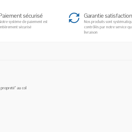
Paiement sécurisé
Garantie satisfactio
Notre système de paiement est
Nos produits sont systémati
entièrement sécurisé
contrôlés par notre service qu
livraison
ropreté" au col