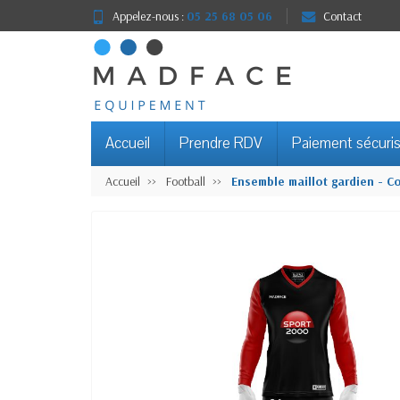
Appelez-nous :
05 25 68 05 06
Contact
Accueil
Prendre RDV
Paiement sécuri
Accueil
Football
Ensemble maillot gardien - C