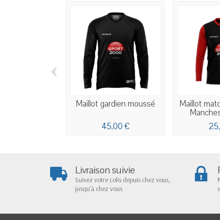
‹
Maillot gardien moussé
Maillot matc
Manches 
45,00 €
25
Livraison suivie
Suivez votre colis depuis chez vous,
jusqu'à chez vous