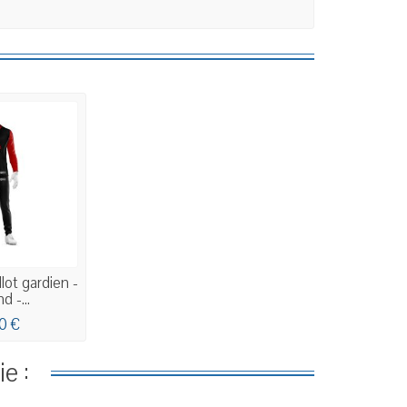
lot gardien -
d -...
0 €
e :