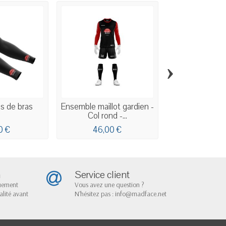
›
s de bras
Ensemble maillot gardien -
Sous-maillot -
Col rond -...
Manches c
0 €
46,00 €
24,00
n
Service client
quement
Vous avez une question ?
alité avant
N'hésitez pas : info@madface.net