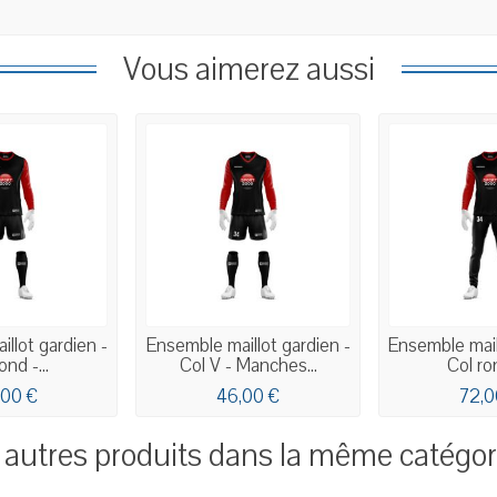
Vous aimerez aussi
llot gardien -
Ensemble maillot gardien -
Ensemble mail
ond -...
Col V - Manches...
Col ron
,00 €
46,00 €
72,0
 autres produits dans la même catégori