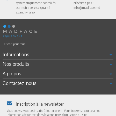
systématiquement contrôlés
N'hésitez pas :
par notre service qualité
info@madface.net
avant livraison
Le sport pour tous
Informations
Nos produits
A propos
Contactez-nous
Inscription à la newsletter
Vous pouvez vous désinscrire à tout moment. Vous trouverez pour cela nos
informations de contact dans les conditions d'utilisation du site.