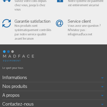
Suivez votre colis depuis
Notre système de paiement
chez vous, jusqu'à chez
est entièrement sécurisé
vous
Garantie satisfaction
Service client
Nos produits sont
Vous avez une question ?
systématiquement contrôlés
N'hésitez pas :
par notre service qualité
info@madface.net
avant livraison
Le sport pour tous
Informations
Nos produits
A propos
Contactez-nous